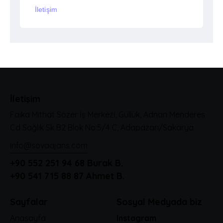
İletişim
İletişim
Faika Mithat Sözer İş Merkezi, Güllük, Adnan Menderes
Cd Sağlık Sk B2 Blok No:5/4 C, Adapazarı/Sakarya
info@sovaajans.com
+90 552 251 94 68
Burak B.
+90 541 715 88 87
Ahmet B.
Sayfalar
Sosyal Medyada biz
Anasayfa
Instagram