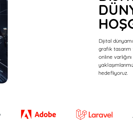
DÜN
HOŞG
Dijital dünyamı
grafik tasarım 
online varlığın
yaklaşımlarımız
hedefliyoruz.