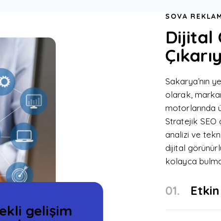
SOVA REKLAM
Dijita
Çıkarı
Sakarya’nın yen
olarak, marka
motorlarında ü
Stratejik SEO 
analizi ve tek
dijital görünürl
kolayca bulmas
01.
Etkin
ekli gelişim