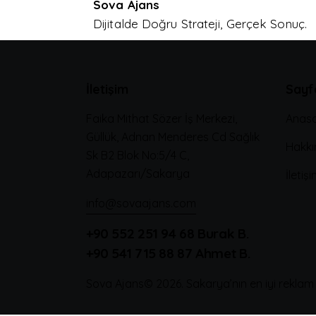
Sova Ajans
Dijitalde Doğru Strateji, Gerçek Sonuç.
İletişim
Sayf
Faika Mithat Sözer İş Merkezi,
Anas
Güllük, Adnan Menderes Cd Sağlık
Hakkı
Sk B2 Blok No:5/4 C,
Adapazarı/Sakarya
İletiş
info@sovaajans.com
+90 552 251 94 68
Burak B.
+90 541 715 88 87
Ahmet B.
Sova Ajans
© 2026. Sakarya’nın en iyi reklam