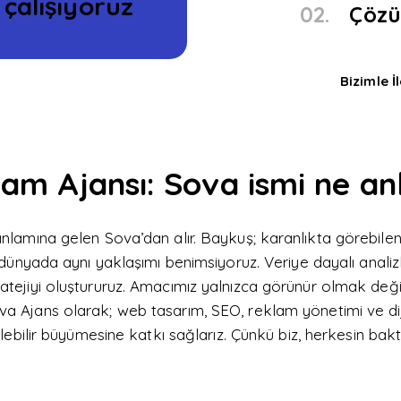
n çalışıyoruz
02.
Çözüm
Bizimle İ
am Ajansı: Sova ismi ne an
 anlamına gelen Sova’dan alır. Baykuş; karanlıkta görebil
l dünyada aynı yaklaşımı benimsiyoruz. Veriye dayalı anali
tejiyi oluştururuz.
Amacımız yalnızca görünür olmak deği
va Ajans olarak; web tasarım, SEO, reklam yönetimi ve diji
ülebilir büyümesine katkı sağlarız.
Çünkü biz, herkesin bakt