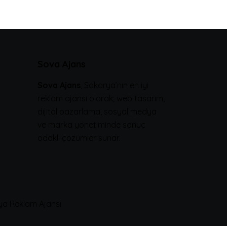
Sova Ajans
Sova Ajans
, Sakarya’nın en iyi
reklam ajansı olarak; web tasarım,
dijital pazarlama, sosyal medya
ve marka yönetiminde sonuç
odaklı çözümler sunar.
rya Reklam Ajansı