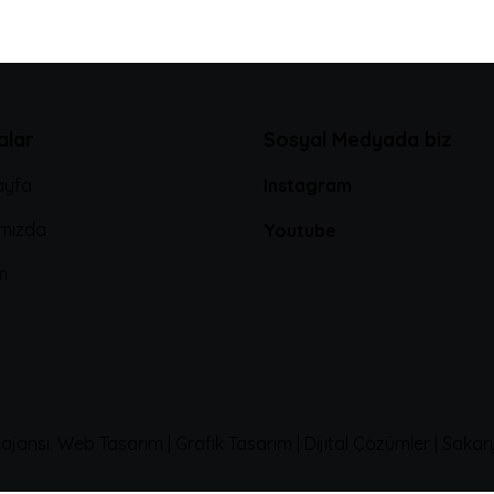
alar
Sosyal Medyada biz
ayfa
Instagram
mızda
Youtube
im
 ajansı. Web Tasarım | Grafik Tasarım | Dijital Çözümler | Saka