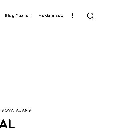
rlama ve Reklam A
 Web Tasarım Çözüml
önetimi
u
r
Blog Yazıları
Hakkımızda
| SOVA AJANS
TAL