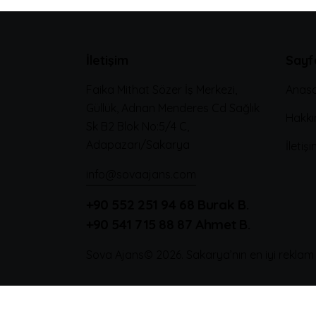
İletişim
Sayf
Faika Mithat Sözer İş Merkezi,
Anas
Güllük, Adnan Menderes Cd Sağlık
Hakkı
Sk B2 Blok No:5/4 C,
Adapazarı/Sakarya
İletiş
info@sovaajans.com
+90 552 251 94 68
Burak B.
+90 541 715 88 87
Ahmet B.
Sova Ajans
© 2026. Sakarya’nın en iyi reklam