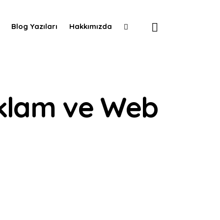
rlama ve Reklam A
 Web Tasarım Çözüml
önetimi
u
r
Blog Yazıları
Hakkımızda
Reklam ve Web