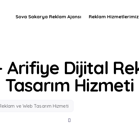
arya Dijital Paza
 Pazarlama, SEO ve
yal Medya Reklam Y
rofesyonel İçerik Üretimi
 Teknik SEO Optimizasyon
panca ve Düzce Odaklı Stratejile
anya ve Raporlama
reatif Üretim
Adımlar
Sova Sakarya Reklam Ajansı
Reklam Hizmetlerimiz
 Arifiye Dijital 
Tasarım Hizmeti
l Reklam ve Web Tasarım Hizmeti