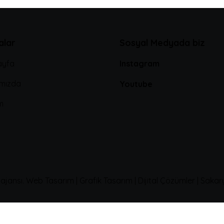
alar
Sosyal Medyada biz
ayfa
Instagram
mızda
Youtube
im
 ajansı. Web Tasarım | Grafik Tasarım | Dijital Çözümler | Saka