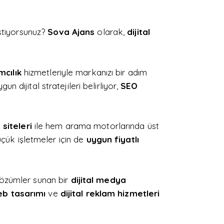
istiyorsunuz?
Sova Ajans
olarak,
dijital
mcılık
hizmetleriyle markanızı bir adım
n dijital stratejileri belirliyor,
SEO
 siteleri
ile hem arama motorlarında üst
üçük işletmeler için de
uygun fiyatlı
çözümler sunan bir
dijital medya
b tasarımı
ve
dijital reklam hizmetleri