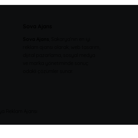
Sova Ajans
Sova Ajans
, Sakarya’nın en iyi
reklam ajansı olarak; web tasarım,
dijital pazarlama, sosyal medya
ve marka yönetiminde sonuç
odaklı çözümler sunar.
rya Reklam Ajansı