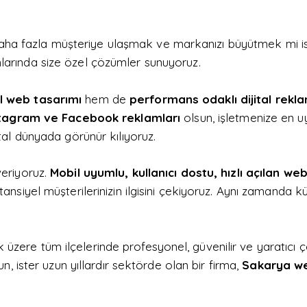
k, daha fazla müşteriye ulaşmak ve markanızı büyütmek mi 
larında size özel çözümler sunuyoruz.
l web tasarımı
hem de
performans odaklı dijital rekla
tagram ve Facebook reklamları
olsun, işletmenize en uygu
ital dünyada görünür kılıyoruz.
veriyoruz.
Mobil uyumlu, kullanıcı dostu, hızlı açılan web
ansiyel müşterilerinizin ilgisini çekiyoruz. Aynı zamanda k
zere tüm ilçelerinde profesyonel, güvenilir ve yaratıcı 
un, ister uzun yıllardır sektörde olan bir firma,
Sakarya we