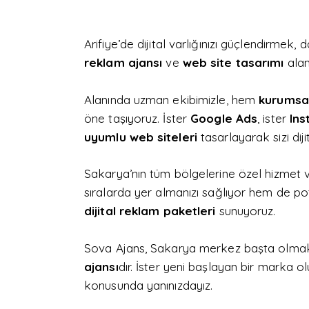
Arifiye’de dijital varlığınızı güçlendirme
reklam ajansı
ve
web site tasarımı
alan
Alanında uzman ekibimizle, hem
kurumsa
öne taşıyoruz. İster
Google Ads
, ister
Ins
uyumlu web siteleri
tasarlayarak sizi dij
Sakarya’nın tüm bölgelerine özel hizmet 
sıralarda yer almanızı sağlıyor hem de pot
dijital reklam paketleri
sunuyoruz.
Sova Ajans, Sakarya merkez başta olmak ü
ajansı
dır. İster yeni başlayan bir marka ol
konusunda yanınızdayız.